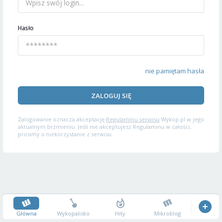
Hasło
nie pamiętam hasła
ZALOGUJ SIĘ
Zalogowanie oznacza akceptację
Regulaminu serwisu
Wykop.pl w jego
aktualnym brzmieniu. Jeśli nie akceptujesz Regulaminu w całości,
prosimy o niekorzystanie z serwisu.
Główna
Wykopalisko
Hity
Mikroblog