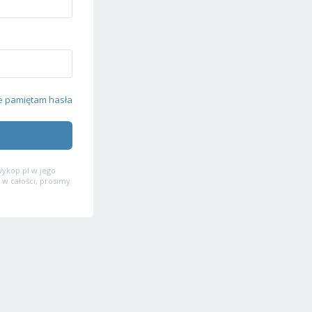
e pamiętam hasła
ykop.pl w jego
 w całości, prosimy