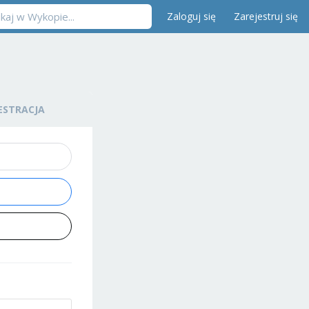
Zaloguj się
Zarejestruj się
ESTRACJA