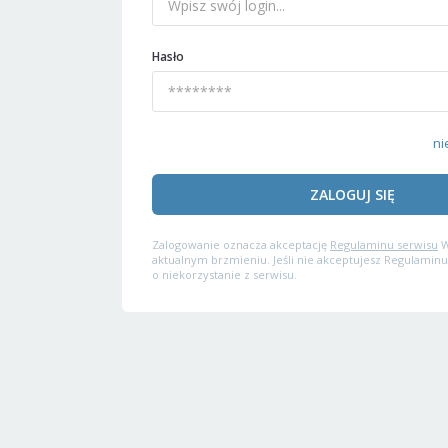
Hasło
ni
ZALOGUJ SIĘ
Zalogowanie oznacza akceptację
Regulaminu serwisu
W
aktualnym brzmieniu. Jeśli nie akceptujesz Regulaminu
o niekorzystanie z serwisu.