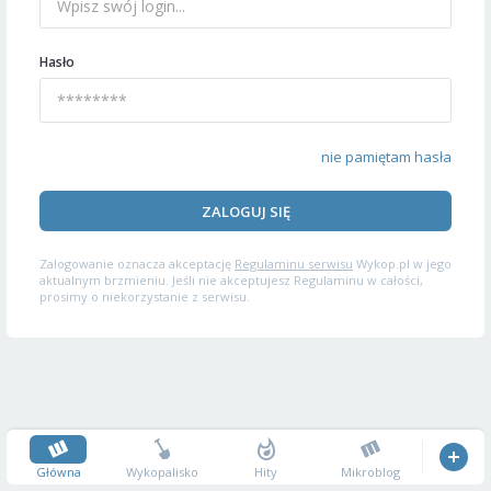
Hasło
nie pamiętam hasła
ZALOGUJ SIĘ
Zalogowanie oznacza akceptację
Regulaminu serwisu
Wykop.pl w jego
aktualnym brzmieniu. Jeśli nie akceptujesz Regulaminu w całości,
prosimy o niekorzystanie z serwisu.
Główna
Wykopalisko
Hity
Mikroblog