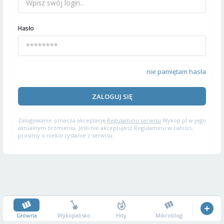
Hasło
nie pamiętam hasła
ZALOGUJ SIĘ
Zalogowanie oznacza akceptację
Regulaminu serwisu
Wykop.pl w jego
aktualnym brzmieniu. Jeśli nie akceptujesz Regulaminu w całości,
prosimy o niekorzystanie z serwisu.
Główna
Wykopalisko
Hity
Mikroblog