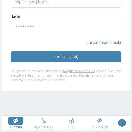
Hasło
nie pamiętam hasła
ZALOGUJ SIĘ
Zalogowanie oznacza akceptację
Regulaminu serwisu
Wykop.pl w jego
aktualnym brzmieniu. Jeśli nie akceptujesz Regulaminu w całości,
prosimy o niekorzystanie z serwisu.
Główna
Wykopalisko
Hity
Mikroblog