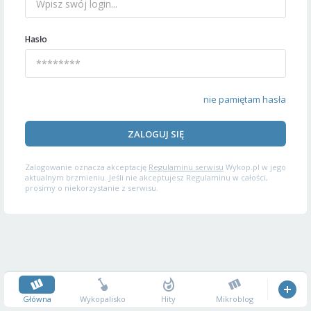
Hasło
nie pamiętam hasła
ZALOGUJ SIĘ
Zalogowanie oznacza akceptację
Regulaminu serwisu
Wykop.pl w jego
aktualnym brzmieniu. Jeśli nie akceptujesz Regulaminu w całości,
prosimy o niekorzystanie z serwisu.
Główna
Wykopalisko
Hity
Mikroblog