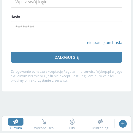
Hasło
nie pamiętam hasła
ZALOGUJ SIĘ
Zalogowanie oznacza akceptację
Regulaminu serwisu
Wykop.pl w jego
aktualnym brzmieniu. Jeśli nie akceptujesz Regulaminu w całości,
prosimy o niekorzystanie z serwisu.
Główna
Wykopalisko
Hity
Mikroblog