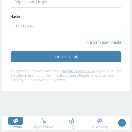
Hasło
nie pamiętam hasła
ZALOGUJ SIĘ
Zalogowanie oznacza akceptację
Regulaminu serwisu
Wykop.pl w jego
aktualnym brzmieniu. Jeśli nie akceptujesz Regulaminu w całości,
prosimy o niekorzystanie z serwisu.
Główna
Wykopalisko
Hity
Mikroblog