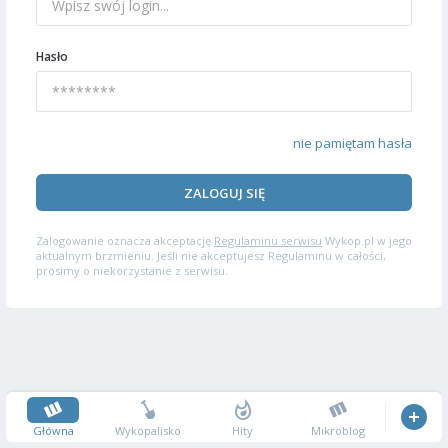
Hasło
nie pamiętam hasła
ZALOGUJ SIĘ
Zalogowanie oznacza akceptację
Regulaminu serwisu
Wykop.pl w jego
aktualnym brzmieniu. Jeśli nie akceptujesz Regulaminu w całości,
prosimy o niekorzystanie z serwisu.
Główna
Wykopalisko
Hity
Mikroblog