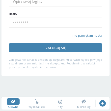
Hasło
nie pamiętam hasła
ZALOGUJ SIĘ
Zalogowanie oznacza akceptację
Regulaminu serwisu
Wykop.pl w jego
aktualnym brzmieniu. Jeśli nie akceptujesz Regulaminu w całości,
prosimy o niekorzystanie z serwisu.
Główna
Wykopalisko
Hity
Mikroblog