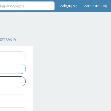
Zaloguj się
Zarejestruj się
ESTRACJA