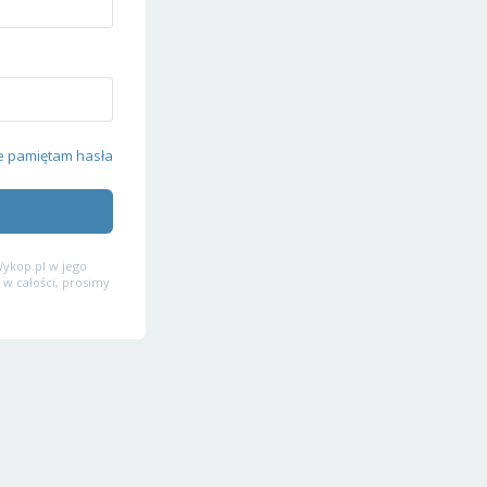
e pamiętam hasła
ykop.pl w jego
 w całości, prosimy