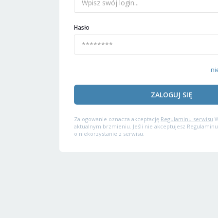
Hasło
ni
ZALOGUJ SIĘ
Zalogowanie oznacza akceptację
Regulaminu serwisu
W
aktualnym brzmieniu. Jeśli nie akceptujesz Regulaminu
o niekorzystanie z serwisu.