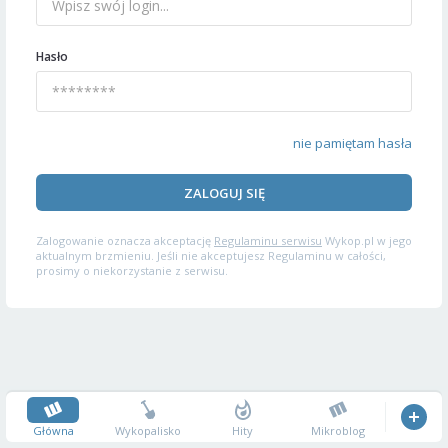
Hasło
nie pamiętam hasła
ZALOGUJ SIĘ
Zalogowanie oznacza akceptację
Regulaminu serwisu
Wykop.pl w jego
aktualnym brzmieniu. Jeśli nie akceptujesz Regulaminu w całości,
prosimy o niekorzystanie z serwisu.
Główna
Wykopalisko
Hity
Mikroblog