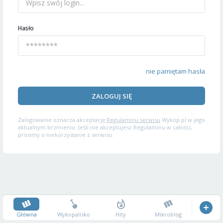
Hasło
nie pamiętam hasła
ZALOGUJ SIĘ
Zalogowanie oznacza akceptację
Regulaminu serwisu
Wykop.pl w jego
aktualnym brzmieniu. Jeśli nie akceptujesz Regulaminu w całości,
prosimy o niekorzystanie z serwisu.
Główna
Wykopalisko
Hity
Mikroblog