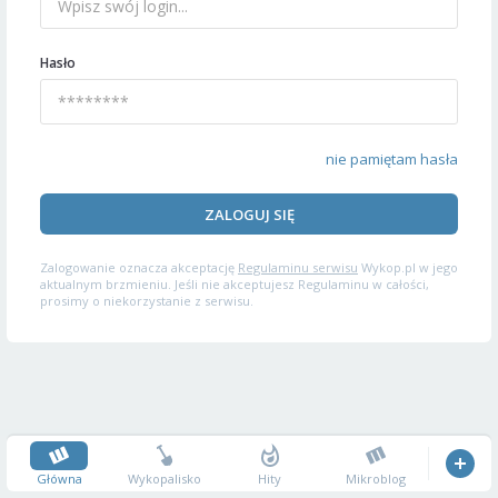
Hasło
nie pamiętam hasła
ZALOGUJ SIĘ
Zalogowanie oznacza akceptację
Regulaminu serwisu
Wykop.pl w jego
aktualnym brzmieniu. Jeśli nie akceptujesz Regulaminu w całości,
prosimy o niekorzystanie z serwisu.
Główna
Wykopalisko
Hity
Mikroblog