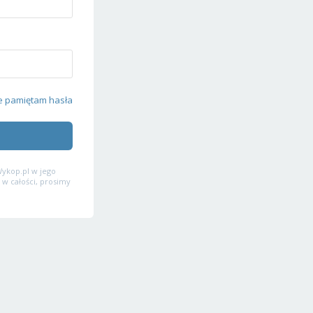
e pamiętam hasła
ykop.pl w jego
 w całości, prosimy