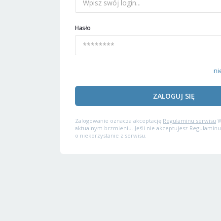
Hasło
ni
ZALOGUJ SIĘ
Zalogowanie oznacza akceptację
Regulaminu serwisu
W
aktualnym brzmieniu. Jeśli nie akceptujesz Regulaminu
o niekorzystanie z serwisu.