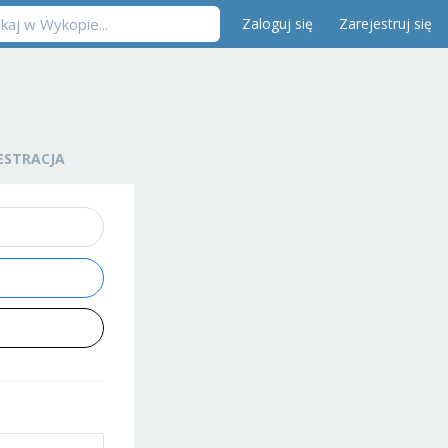
Zaloguj się
Zarejestruj się
ESTRACJA