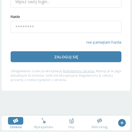
Hasło
nie pamiętam hasła
ZALOGUJ SIĘ
Zalogowanie oznacza akceptację
Regulaminu serwisu
Wykop.pl w jego
aktualnym brzmieniu. Jeśli nie akceptujesz Regulaminu w całości,
prosimy o niekorzystanie z serwisu.
Główna
Wykopalisko
Hity
Mikroblog