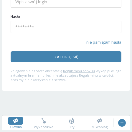
Hasło
nie pamiętam hasła
ZALOGUJ SIĘ
Zalogowanie oznacza akceptację
Regulaminu serwisu
Wykop.pl w jego
aktualnym brzmieniu. Jeśli nie akceptujesz Regulaminu w całości,
prosimy o niekorzystanie z serwisu.
Główna
Wykopalisko
Hity
Mikroblog