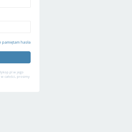
e pamiętam hasła
ykop.pl w jego
 w całości, prosimy