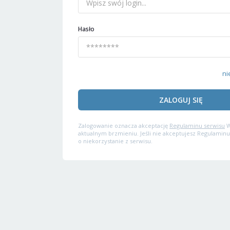
Hasło
ni
ZALOGUJ SIĘ
Zalogowanie oznacza akceptację
Regulaminu serwisu
W
aktualnym brzmieniu. Jeśli nie akceptujesz Regulaminu
o niekorzystanie z serwisu.