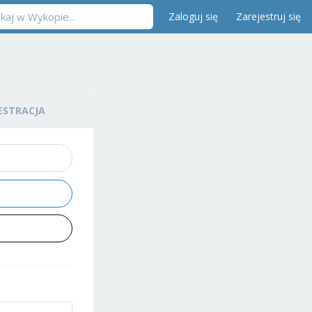
Zaloguj się
Zarejestruj się
ESTRACJA