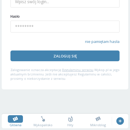
Hasło
nie pamiętam hasła
ZALOGUJ SIĘ
Zalogowanie oznacza akceptację
Regulaminu serwisu
Wykop.pl w jego
aktualnym brzmieniu. Jeśli nie akceptujesz Regulaminu w całości,
prosimy o niekorzystanie z serwisu.
Główna
Wykopalisko
Hity
Mikroblog