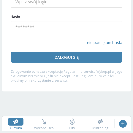
Hasło
nie pamiętam hasła
ZALOGUJ SIĘ
Zalogowanie oznacza akceptację
Regulaminu serwisu
Wykop.pl w jego
aktualnym brzmieniu. Jeśli nie akceptujesz Regulaminu w całości,
prosimy o niekorzystanie z serwisu.
Główna
Wykopalisko
Hity
Mikroblog