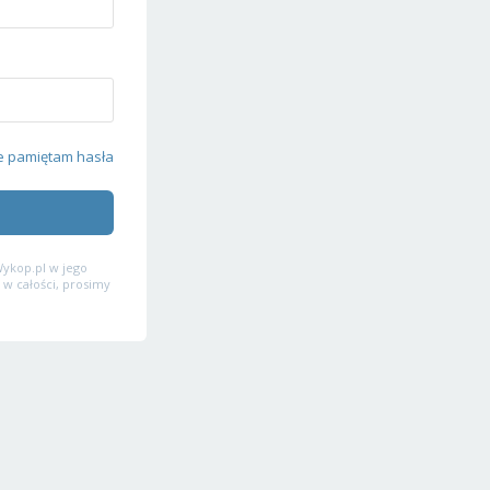
e pamiętam hasła
ykop.pl w jego
 w całości, prosimy