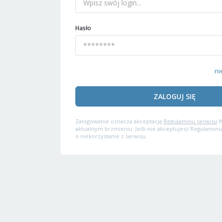
Hasło
ni
ZALOGUJ SIĘ
Zalogowanie oznacza akceptację
Regulaminu serwisu
W
aktualnym brzmieniu. Jeśli nie akceptujesz Regulaminu
o niekorzystanie z serwisu.