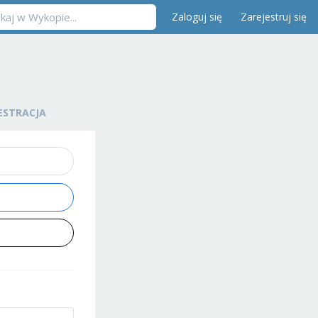
Zaloguj się
Zarejestruj się
ESTRACJA