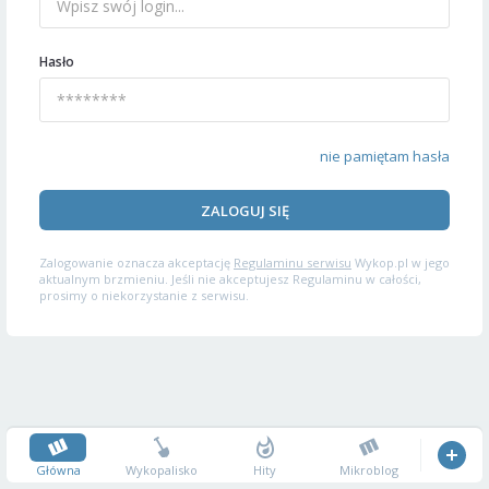
Hasło
nie pamiętam hasła
ZALOGUJ SIĘ
Zalogowanie oznacza akceptację
Regulaminu serwisu
Wykop.pl w jego
aktualnym brzmieniu. Jeśli nie akceptujesz Regulaminu w całości,
prosimy o niekorzystanie z serwisu.
Główna
Wykopalisko
Hity
Mikroblog