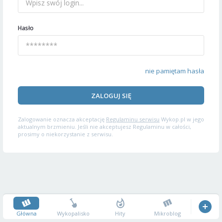
Hasło
nie pamiętam hasła
ZALOGUJ SIĘ
Zalogowanie oznacza akceptację
Regulaminu serwisu
Wykop.pl w jego
aktualnym brzmieniu. Jeśli nie akceptujesz Regulaminu w całości,
prosimy o niekorzystanie z serwisu.
Główna
Wykopalisko
Hity
Mikroblog