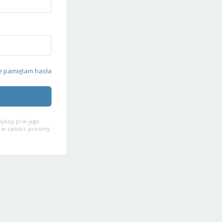
e pamiętam hasła
ykop.pl w jego
 w całości, prosimy