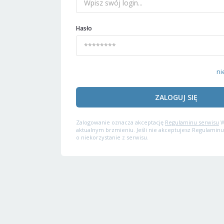
Hasło
ni
ZALOGUJ SIĘ
Zalogowanie oznacza akceptację
Regulaminu serwisu
W
aktualnym brzmieniu. Jeśli nie akceptujesz Regulaminu
o niekorzystanie z serwisu.