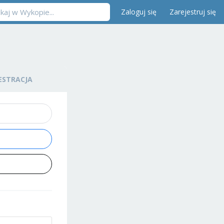
Zaloguj się
Zarejestruj się
ESTRACJA