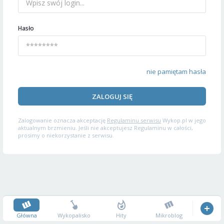
Hasło
nie pamiętam hasła
ZALOGUJ SIĘ
Zalogowanie oznacza akceptację
Regulaminu serwisu
Wykop.pl w jego
aktualnym brzmieniu. Jeśli nie akceptujesz Regulaminu w całości,
prosimy o niekorzystanie z serwisu.
Główna
Wykopalisko
Hity
Mikroblog