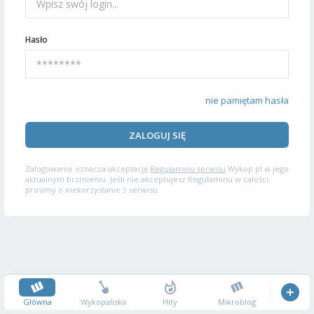
Hasło
nie pamiętam hasła
ZALOGUJ SIĘ
Zalogowanie oznacza akceptację
Regulaminu serwisu
Wykop.pl w jego
aktualnym brzmieniu. Jeśli nie akceptujesz Regulaminu w całości,
prosimy o niekorzystanie z serwisu.
Główna
Wykopalisko
Hity
Mikroblog