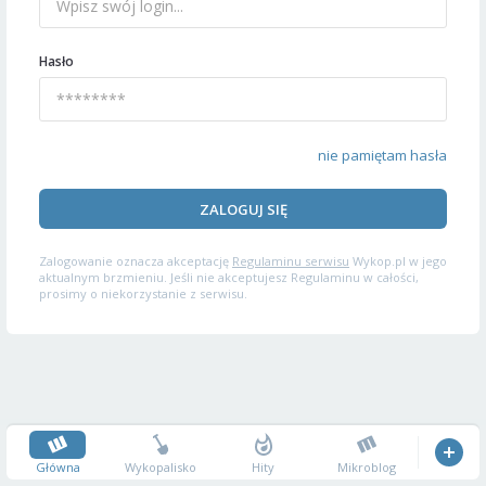
Hasło
nie pamiętam hasła
ZALOGUJ SIĘ
Zalogowanie oznacza akceptację
Regulaminu serwisu
Wykop.pl w jego
aktualnym brzmieniu. Jeśli nie akceptujesz Regulaminu w całości,
prosimy o niekorzystanie z serwisu.
Główna
Wykopalisko
Hity
Mikroblog