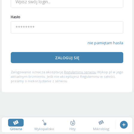
Hasło
nie pamiętam hasła
ZALOGUJ SIĘ
Zalogowanie oznacza akceptację
Regulaminu serwisu
Wykop.pl w jego
aktualnym brzmieniu. Jeśli nie akceptujesz Regulaminu w całości,
prosimy o niekorzystanie z serwisu.
Główna
Wykopalisko
Hity
Mikroblog