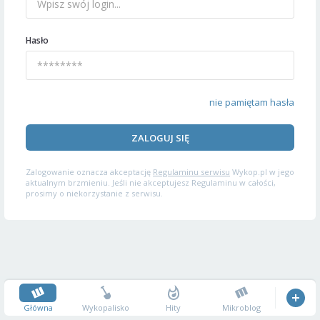
Hasło
nie pamiętam hasła
ZALOGUJ SIĘ
Zalogowanie oznacza akceptację
Regulaminu serwisu
Wykop.pl w jego
aktualnym brzmieniu. Jeśli nie akceptujesz Regulaminu w całości,
prosimy o niekorzystanie z serwisu.
Główna
Wykopalisko
Hity
Mikroblog