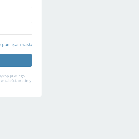
e pamiętam hasła
ykop.pl w jego
 w całości, prosimy