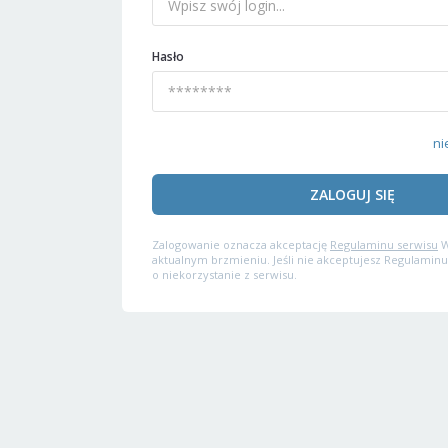
Hasło
ni
ZALOGUJ SIĘ
Zalogowanie oznacza akceptację
Regulaminu serwisu
W
aktualnym brzmieniu. Jeśli nie akceptujesz Regulaminu
o niekorzystanie z serwisu.