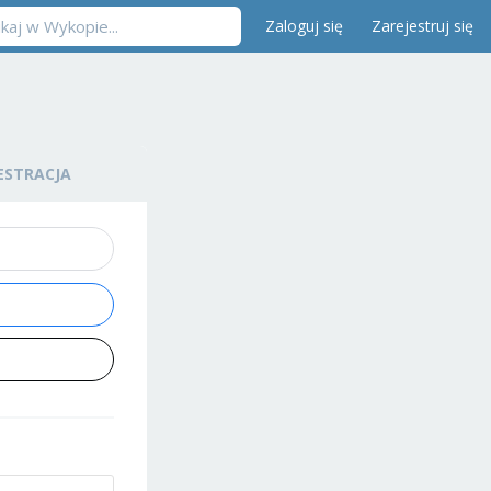
Zaloguj się
Zarejestruj się
ESTRACJA