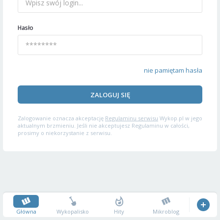
Hasło
nie pamiętam hasła
ZALOGUJ SIĘ
Zalogowanie oznacza akceptację
Regulaminu serwisu
Wykop.pl w jego
aktualnym brzmieniu. Jeśli nie akceptujesz Regulaminu w całości,
prosimy o niekorzystanie z serwisu.
Główna
Wykopalisko
Hity
Mikroblog