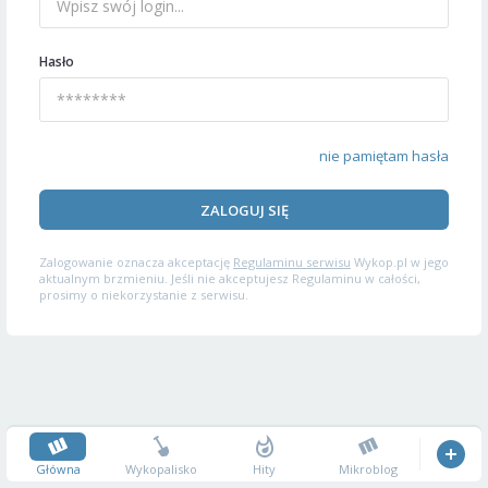
Hasło
nie pamiętam hasła
ZALOGUJ SIĘ
Zalogowanie oznacza akceptację
Regulaminu serwisu
Wykop.pl w jego
aktualnym brzmieniu. Jeśli nie akceptujesz Regulaminu w całości,
prosimy o niekorzystanie z serwisu.
Główna
Wykopalisko
Hity
Mikroblog