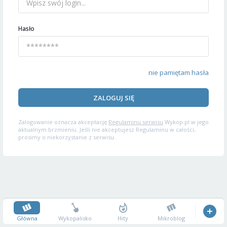
Hasło
nie pamiętam hasła
ZALOGUJ SIĘ
Zalogowanie oznacza akceptację
Regulaminu serwisu
Wykop.pl w jego
aktualnym brzmieniu. Jeśli nie akceptujesz Regulaminu w całości,
prosimy o niekorzystanie z serwisu.
Główna
Wykopalisko
Hity
Mikroblog