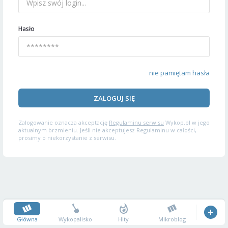
Hasło
nie pamiętam hasła
ZALOGUJ SIĘ
Zalogowanie oznacza akceptację
Regulaminu serwisu
Wykop.pl w jego
aktualnym brzmieniu. Jeśli nie akceptujesz Regulaminu w całości,
prosimy o niekorzystanie z serwisu.
Główna
Wykopalisko
Hity
Mikroblog