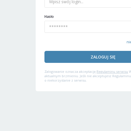
Hasło
ni
ZALOGUJ SIĘ
Zalogowanie oznacza akceptację
Regulaminu serwisu
W
aktualnym brzmieniu. Jeśli nie akceptujesz Regulaminu
o niekorzystanie z serwisu.