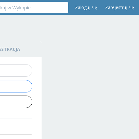
Zaloguj się
Zarejestruj się
ESTRACJA