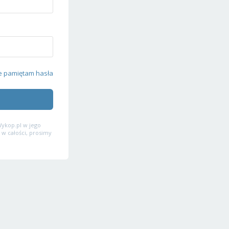
e pamiętam hasła
ykop.pl w jego
 w całości, prosimy