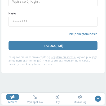
Hasło
nie pamiętam hasła
ZALOGUJ SIĘ
Zalogowanie oznacza akceptację
Regulaminu serwisu
Wykop.pl w jego
aktualnym brzmieniu. Jeśli nie akceptujesz Regulaminu w całości,
prosimy o niekorzystanie z serwisu.
Główna
Wykopalisko
Hity
Mikroblog