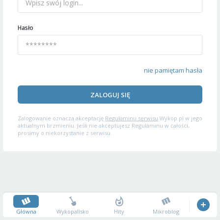
Hasło
nie pamiętam hasła
ZALOGUJ SIĘ
Zalogowanie oznacza akceptację
Regulaminu serwisu
Wykop.pl w jego
aktualnym brzmieniu. Jeśli nie akceptujesz Regulaminu w całości,
prosimy o niekorzystanie z serwisu.
Główna
Wykopalisko
Hity
Mikroblog