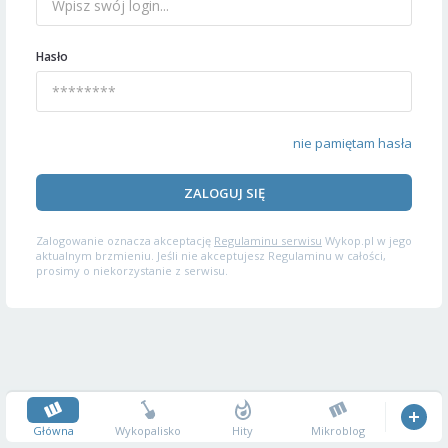
Hasło
nie pamiętam hasła
ZALOGUJ SIĘ
Zalogowanie oznacza akceptację
Regulaminu serwisu
Wykop.pl w jego
aktualnym brzmieniu. Jeśli nie akceptujesz Regulaminu w całości,
prosimy o niekorzystanie z serwisu.
Główna
Wykopalisko
Hity
Mikroblog