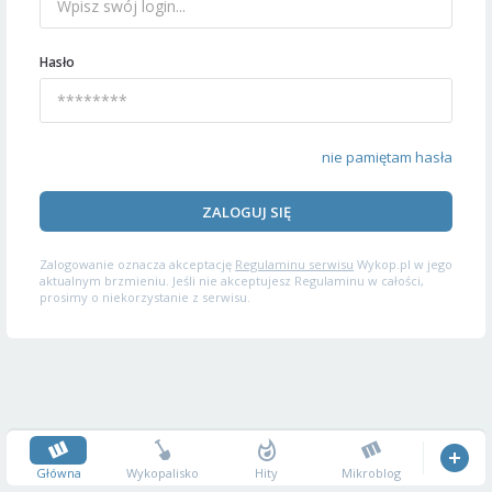
Hasło
nie pamiętam hasła
ZALOGUJ SIĘ
Zalogowanie oznacza akceptację
Regulaminu serwisu
Wykop.pl w jego
aktualnym brzmieniu. Jeśli nie akceptujesz Regulaminu w całości,
prosimy o niekorzystanie z serwisu.
Główna
Wykopalisko
Hity
Mikroblog