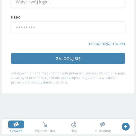
Hasło
nie pamiętam hasła
ZALOGUJ SIĘ
Zalogowanie oznacza akceptację
Regulaminu serwisu
Wykop.pl w jego
aktualnym brzmieniu. Jeśli nie akceptujesz Regulaminu w całości,
prosimy o niekorzystanie z serwisu.
Główna
Wykopalisko
Hity
Mikroblog