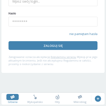
Hasło
nie pamiętam hasła
ZALOGUJ SIĘ
Zalogowanie oznacza akceptację
Regulaminu serwisu
Wykop.pl w jego
aktualnym brzmieniu. Jeśli nie akceptujesz Regulaminu w całości,
prosimy o niekorzystanie z serwisu.
Główna
Wykopalisko
Hity
Mikroblog