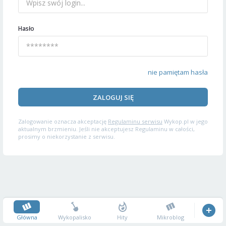
Hasło
nie pamiętam hasła
ZALOGUJ SIĘ
Zalogowanie oznacza akceptację
Regulaminu serwisu
Wykop.pl w jego
aktualnym brzmieniu. Jeśli nie akceptujesz Regulaminu w całości,
prosimy o niekorzystanie z serwisu.
Główna
Wykopalisko
Hity
Mikroblog