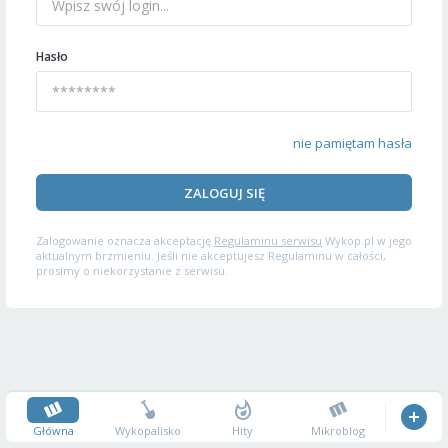
Hasło
nie pamiętam hasła
ZALOGUJ SIĘ
Zalogowanie oznacza akceptację
Regulaminu serwisu
Wykop.pl w jego
aktualnym brzmieniu. Jeśli nie akceptujesz Regulaminu w całości,
prosimy o niekorzystanie z serwisu.
Główna
Wykopalisko
Hity
Mikroblog