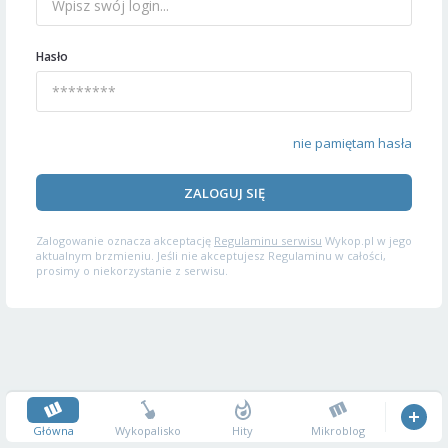
Hasło
nie pamiętam hasła
ZALOGUJ SIĘ
Zalogowanie oznacza akceptację
Regulaminu serwisu
Wykop.pl w jego
aktualnym brzmieniu. Jeśli nie akceptujesz Regulaminu w całości,
prosimy o niekorzystanie z serwisu.
Główna
Wykopalisko
Hity
Mikroblog