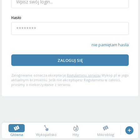
Hasło
nie pamiętam hasła
ZALOGUJ SIĘ
Zalogowanie oznacza akceptację
Regulaminu serwisu
Wykop.pl w jego
aktualnym brzmieniu. Jeśli nie akceptujesz Regulaminu w całości,
prosimy o niekorzystanie z serwisu.
Główna
Wykopalisko
Hity
Mikroblog