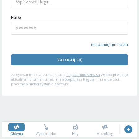
Hasło
nie pamiętam hasła
ZALOGUJ SIĘ
Zalogowanie oznacza akceptację
Regulaminu serwisu
Wykop.pl w jego
aktualnym brzmieniu. Jeśli nie akceptujesz Regulaminu w całości,
prosimy o niekorzystanie z serwisu.
Główna
Wykopalisko
Hity
Mikroblog