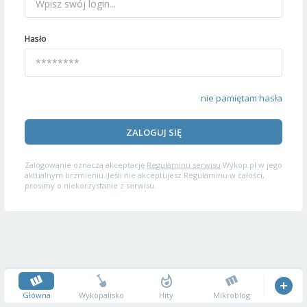
Hasło
nie pamiętam hasła
ZALOGUJ SIĘ
Zalogowanie oznacza akceptację
Regulaminu serwisu
Wykop.pl w jego
aktualnym brzmieniu. Jeśli nie akceptujesz Regulaminu w całości,
prosimy o niekorzystanie z serwisu.
Główna
Wykopalisko
Hity
Mikroblog