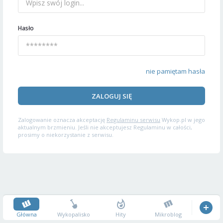
Hasło
nie pamiętam hasła
ZALOGUJ SIĘ
Zalogowanie oznacza akceptację
Regulaminu serwisu
Wykop.pl w jego
aktualnym brzmieniu. Jeśli nie akceptujesz Regulaminu w całości,
prosimy o niekorzystanie z serwisu.
Główna
Wykopalisko
Hity
Mikroblog