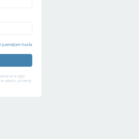
e pamiętam hasła
ykop.pl w jego
 w całości, prosimy