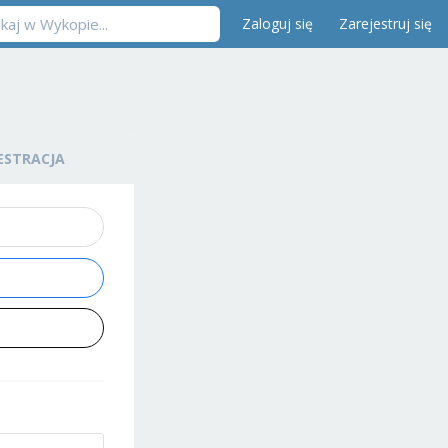
Zaloguj się
Zarejestruj się
ESTRACJA