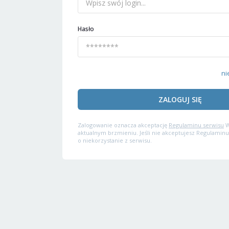
Hasło
ni
ZALOGUJ SIĘ
Zalogowanie oznacza akceptację
Regulaminu serwisu
W
aktualnym brzmieniu. Jeśli nie akceptujesz Regulaminu
o niekorzystanie z serwisu.