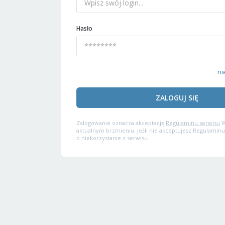
Hasło
ni
ZALOGUJ SIĘ
Zalogowanie oznacza akceptację
Regulaminu serwisu
W
aktualnym brzmieniu. Jeśli nie akceptujesz Regulaminu
o niekorzystanie z serwisu.