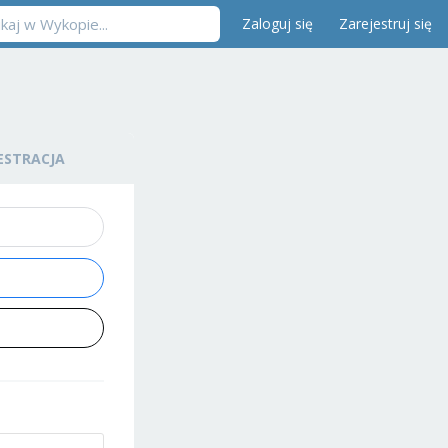
Zaloguj się
Zarejestruj się
ESTRACJA