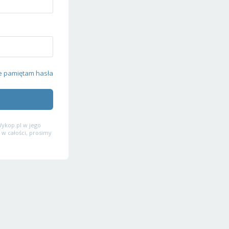
e pamiętam hasła
ykop.pl w jego
 w całości, prosimy